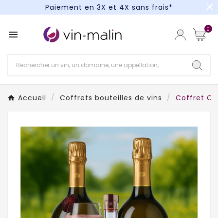
close
Paiement en 3X et 4X sans frais*
Un kit cocktail à gagner : tentez votre chance !
0

Paiement en 3X et 4X sans frais*
Accueil
Coffrets bouteilles de vins
Coffret Coc