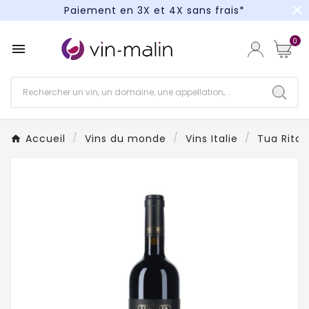
close
Paiement en 3X et 4X sans frais*
Un kit cocktail à gagner : tentez votre chance !
0

Paiement en 3X et 4X sans frais*
Accueil
Vins du monde
Vins Italie
Tua Rita