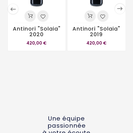


Antinori "Solaia"
Antinori "Solaia"
2020
2019
T
420,00 €
420,00 €
Une équipe
passionnée
à votre écoute