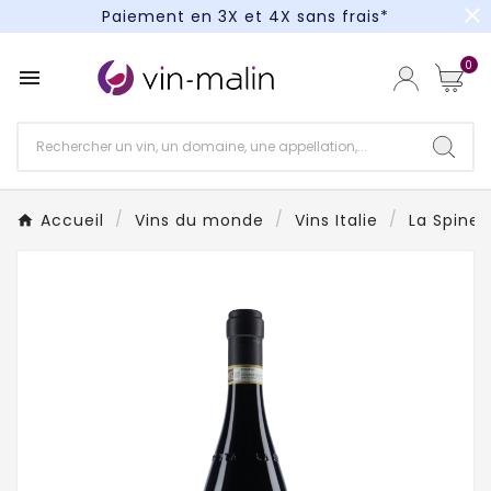
close
Paiement en 3X et 4X sans frais*
Un kit cocktail à gagner : tentez votre chance !
0

Paiement en 3X et 4X sans frais*
Accueil
Vins du monde
Vins Italie
La Spinet