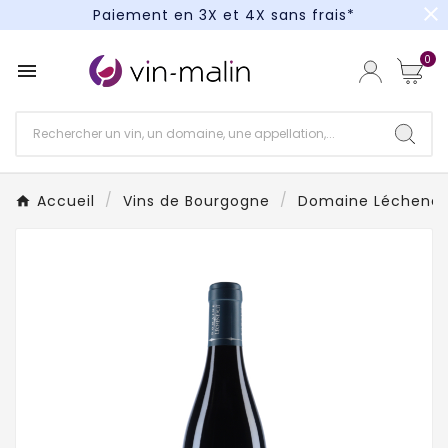
close
Paiement en 3X et 4X sans frais*
Un kit cocktail à gagner : tentez votre chance !
0

Paiement en 3X et 4X sans frais*
Accueil
Vins de Bourgogne
Domaine Léchene