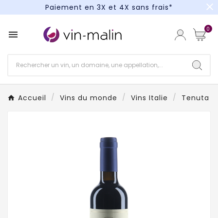
close
Paiement en 3X et 4X sans frais*
Un kit cocktail à gagner : tentez votre chance !
0

Paiement en 3X et 4X sans frais*
Accueil
Vins du monde
Vins Italie
Tenuta S