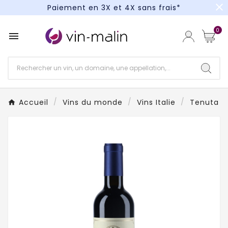
close
Paiement en 3X et 4X sans frais*
Un kit cocktail à gagner : tentez votre chance !
0

Paiement en 3X et 4X sans frais*
Accueil
Vins du monde
Vins Italie
Tenuta S