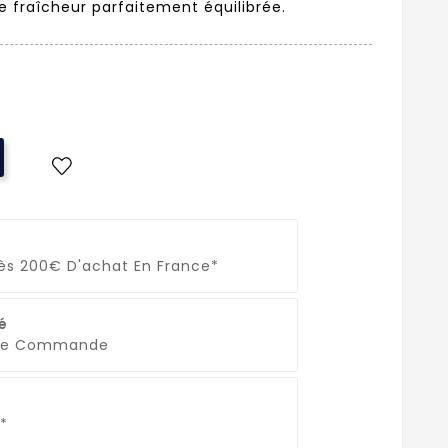
e fraîcheur parfaitement équilibrée.
Dès 200€ D'achat En France*
é
que Commande
*