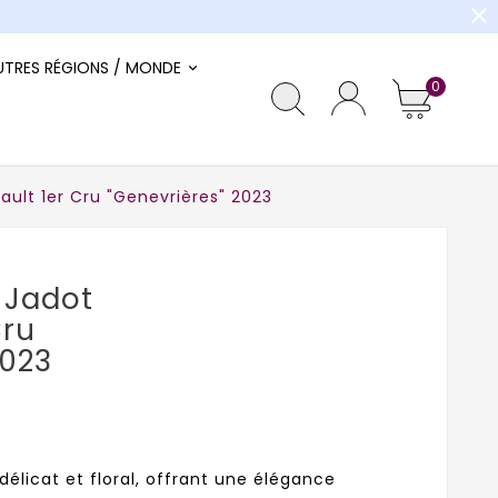
close
UTRES RÉGIONS / MONDE
0
ult 1er Cru "Genevrières" 2023
 Jadot
Cru
2023
élicat et floral, offrant une élégance