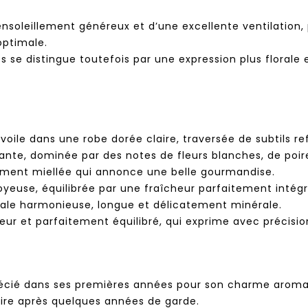
 ensoleillement généreux et d’une excellente ventilation
optimale.
se distingue toutefois par une expression plus florale et
voile dans une robe dorée claire, traversée de subtils re
gante, dominée par des notes de fleurs blanches, de poi
rement miellée qui annonce une belle gourmandise.
oyeuse, équilibrée par une fraîcheur parfaitement intégré
inale harmonieuse, longue et délicatement minérale.
ur et parfaitement équilibré, qui exprime avec précision
écié dans ses premières années pour son charme aromati
re après quelques années de garde.