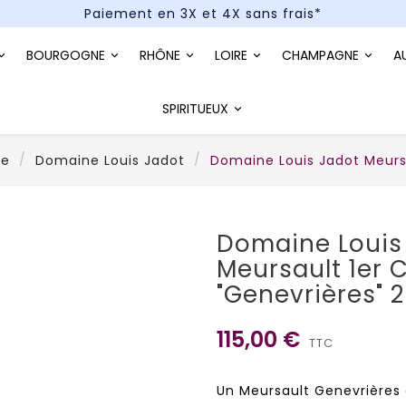
Paiement en 3X et 4X sans frais*
Un kit cocktail à gagner : tentez votre chance !
BOURGOGNE
RHÔNE
LOIRE
CHAMPAGNE
A
Paiement en 3X et 4X sans frais*
SPIRITUEUX
ne
Domaine Louis Jadot
Domaine Louis Jadot Meursa
Domaine Louis
Meursault 1er 
"Genevrières" 
115,00 €
TTC
Un Meursault Genevrières d