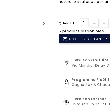
naturelle soutenue par un
keyboard_arrow_right
QUANTITÉ
6 produits disponibles

AJOUTER AU PANIER
Livraison Gratuite
Via Mondial Relay 
Programme Fidélit
Cagnottez À Cha
Livraison Express
Livraison En 24-48H