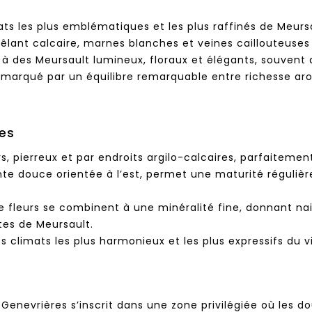
mats les plus emblématiques et les plus raffinés de Meurs
 mêlant calcaire, marnes blanches et veines caillouteuses
à des Meursault lumineux, floraux et élégants, souvent
, marqué par un équilibre remarquable entre richesse aro
res
rs, pierreux et par endroits argilo-calcaires, parfaitem
te douce orientée à l’est, permet une maturité régulièr
 de fleurs se combinent à une minéralité fine, donnant n
tes de Meursault.
 climats les plus harmonieux et les plus expressifs du vi
Genevrières s’inscrit dans une zone privilégiée où les 