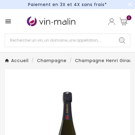
close
Paiement en 3X et 4X sans frais*
Un kit cocktail à gagner : tentez votre chance !
0

Paiement en 3X et 4X sans frais*
Accueil
Champagne
Champagne Henri Girau