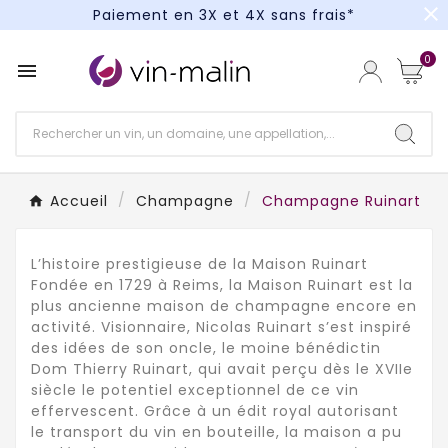
close
Paiement en 3X et 4X sans frais*
Un kit cocktail à gagner : tentez votre chance !
0

Paiement en 3X et 4X sans frais*
Accueil
Champagne
Champagne Ruinart
L’histoire prestigieuse de la Maison Ruinart
Fondée en 1729 à Reims, la Maison Ruinart est la
plus ancienne maison de champagne encore en
activité. Visionnaire, Nicolas Ruinart s’est inspiré
des idées de son oncle, le moine bénédictin
Dom Thierry Ruinart, qui avait perçu dès le XVIIe
siècle le potentiel exceptionnel de ce vin
effervescent. Grâce à un édit royal autorisant
le transport du vin en bouteille, la maison a pu