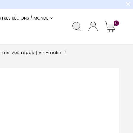
close
UTRES RÉGIONS / MONDE
0
imer vos repas | Vin-malin