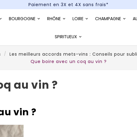
Paiement en 3X et 4X sans frais*
Un kit cocktail à gagner : tentez votre chance !
BOURGOGNE
RHÔNE
LOIRE
CHAMPAGNE
A
Paiement en 3X et 4X sans frais*
SPIRITUEUX
s
Les meilleurs accords mets-vins : Conseils pour subl
Que boire avec un coq au vin ?
oq au vin ?
au vin ?