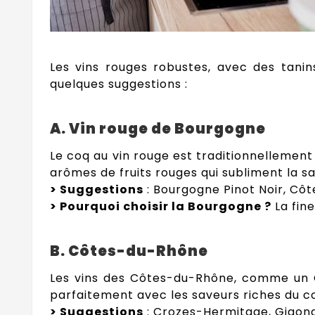
Les vins rouges robustes, avec des tanins
quelques suggestions :
A. Vin rouge de Bourgogne
Le coq au vin rouge est traditionnellement
arômes de fruits rouges qui subliment la s
> Suggestions
: Bourgogne Pinot Noir, Côt
> Pourquoi choisir la Bourgogne ?
La fine
B. Côtes-du-Rhône
Les vins des Côtes-du-Rhône, comme un G
parfaitement avec les saveurs riches du co
> Suggestions
: Crozes-Hermitage, Gigond