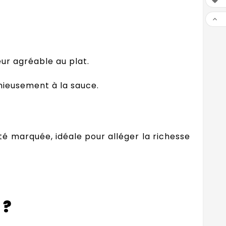


eur agréable au plat.
nieusement à la sauce.
té marquée, idéale pour alléger la richesse
 ?