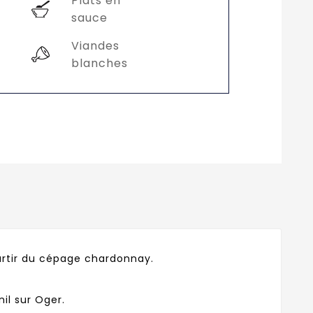
Plats en
sauce
Viandes
blanches
rtir du cépage chardonnay.
nil sur Oger.