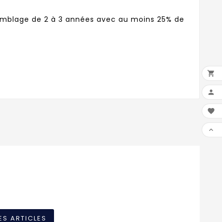
n assemblage de 2 à 3 années avec au moins 25% de




ES ARTICLES