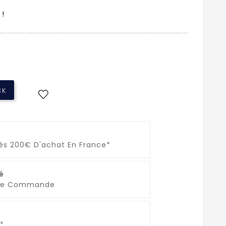
 !
CK
Dès 200€ D'achat En France*
é
que Commande
*