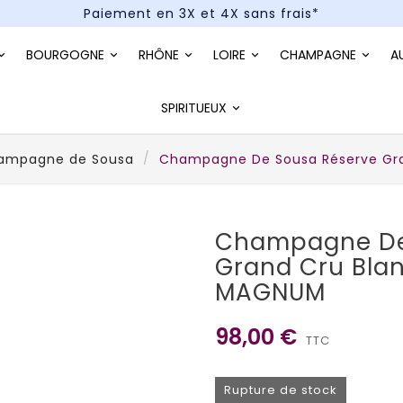
Paiement en 3X et 4X sans frais*
Un kit cocktail à gagner : tentez votre chance !
BOURGOGNE
RHÔNE
LOIRE
CHAMPAGNE
A
Paiement en 3X et 4X sans frais*
SPIRITUEUX
ampagne de Sousa
Champagne De Sousa Réserve Gra
Champagne De
Grand Cru Bla
MAGNUM
98,00 €
TTC
Rupture de stock