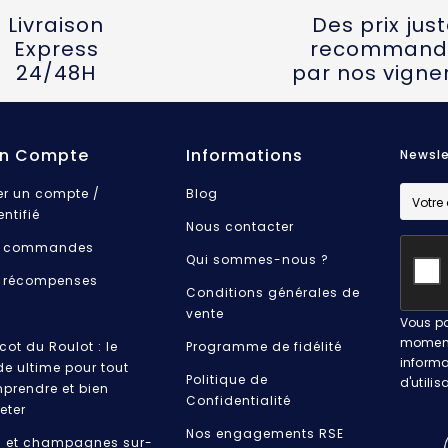
Livraison
Des prix jus
Express
recommand
24/48H
par nos vigne
n Compte
Informations
Newsle
er un compte /
Blog
entifié
Nous contacter
 commandes
Qui sommes-nous ?
 récompenses
Conditions générales de
vente
Vous po
moment.
cot du Roulot : le
Programme de fidélité
informa
de ultime pour tout
Politique de
d'utilis
prendre et bien
Confidentialité
eter
Nos engagements RSE
s et champagnes sur-