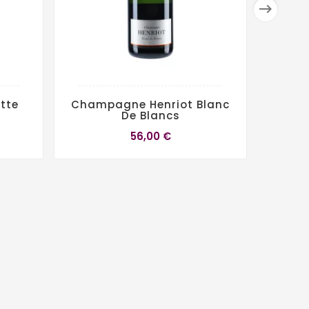

tte
Champagne Henriot Blanc
Champ
De Blancs
Blan
56,00 €