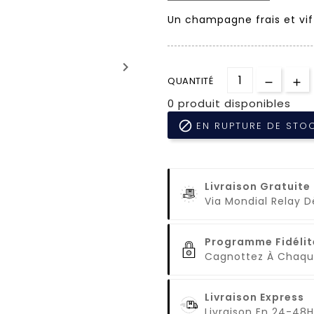
Un champagne frais et vif
keyboard_arrow_right
QUANTITÉ
0 produit disponibles

EN RUPTURE DE STO
Livraison Gratuite
Via Mondial Relay 
Programme Fidélit
Cagnottez À Cha
Livraison Express
Livraison En 24-48H