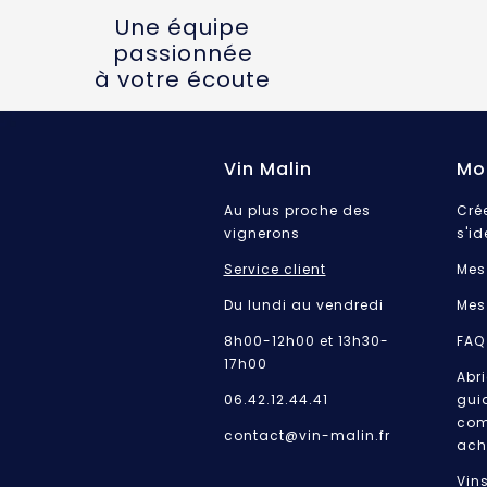
Une équipe
passionnée
à votre écoute
Vin Malin
Mo
Au plus proche des
Cré
vignerons
s'id
Service client
Mes
Du lundi au vendredi
Mes
8h00-12h00 et 13h30-
FAQ
17h00
Abri
06.42.12.44.41
gui
com
contact@vin-malin.fr
ach
Vin