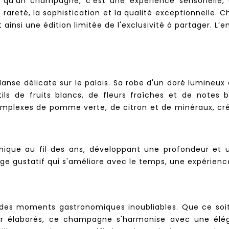
u’un champagne, c'est une expérience sensorielle, u
areté, la sophistication et la qualité exceptionnelle. C
insi une édition limitée de l'exclusivité à partager.
L’e
nse délicate sur le palais. Sa robe d'un doré lumineux év
ls de fruits blancs, de fleurs fraîches et de notes b
mplexes de pomme verte, de citron et de minéraux, cré
unique au fil des ans, développant une profondeur et
oyage gustatif qui s'améliore avec le temps, une expérie
des moments gastronomiques inoubliables. Que ce soi
mer élaborés, ce champagne s'harmonise avec une élé