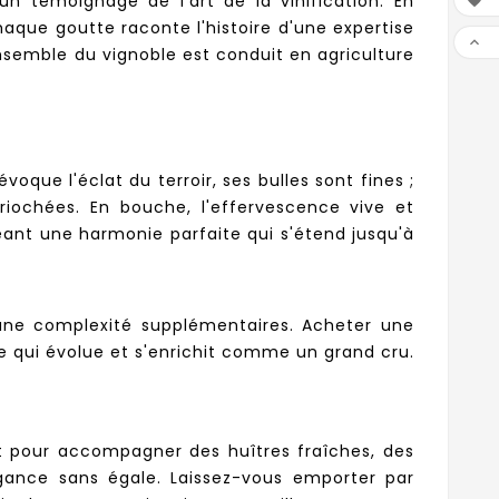
n témoignage de l'art de la vinification. En

haque goutte raconte l'histoire d'une expertise

nsemble du vignoble est conduit en agriculture
oque l'éclat du terroir, ses bulles sont fines ;
riochées. En bouche, l'effervescence vive et
ant une harmonie parfaite qui s'étend jusqu'à
 une complexité supplémentaires. Acheter une
nce qui évolue et s'enrichit comme un grand cru.
t pour accompagner des huîtres fraîches, des
gance sans égale. Laissez-vous emporter par