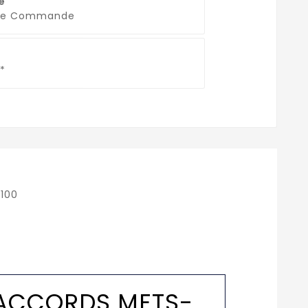
é
que Commande
*
100
ACCORDS METS-