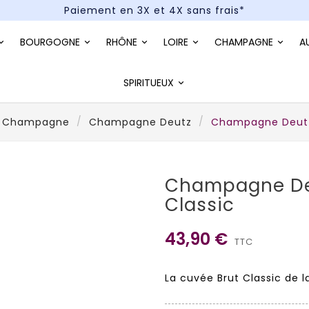
Paiement en 3X et 4X sans frais*
Un kit cocktail à gagner : tentez votre chance !
BOURGOGNE
RHÔNE
LOIRE
CHAMPAGNE
A
Paiement en 3X et 4X sans frais*
SPIRITUEUX
Champagne
Champagne Deutz
Champagne Deutz 
Champagne De
Classic
43,90 €
TTC
La cuvée Brut Classic de 