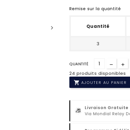
Remise sur la quantité
Quantité
keyboard_arrow_right
3
QUANTITÉ
24 produits disponibles

AJOUTER AU PANIER
Livraison Gratuite
Via Mondial Relay 