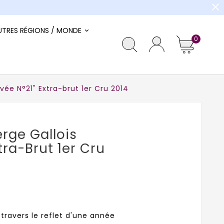
close
UTRES RÉGIONS / MONDE
0
ée N°21" Extra-brut 1er Cru 2014
ge Gallois
tra-Brut 1er Cru
 travers le reflet d'une année