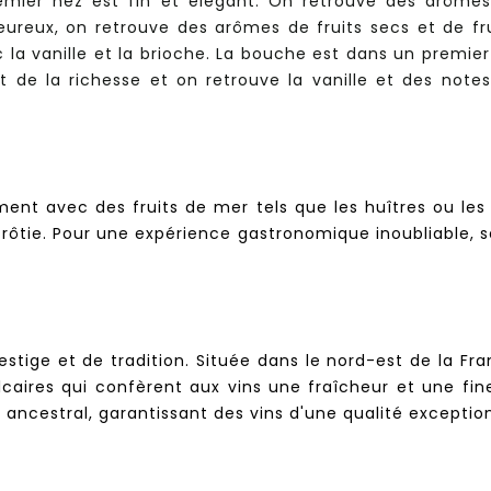
premier nez est fin et élégant. On retrouve des arôme
leureux, on retrouve des arômes de fruits secs et de fr
la vanille et la brioche. La bouche est dans un premier
 de la richesse et on retrouve la vanille et des notes 
nt avec des fruits de mer tels que les huîtres ou les 
lle rôtie. Pour une expérience gastronomique inoubliable,
tige et de tradition. Située dans le nord-est de la Fran
alcaires qui confèrent aux vins une fraîcheur et une f
e ancestral, garantissant des vins d'une qualité exception