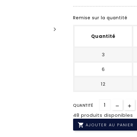
Remise sur la quantité
keyboard_arrow_right
Quantité
3
6
12
QUANTITÉ
48 produits disponibles

AJOUTER AU PANIER