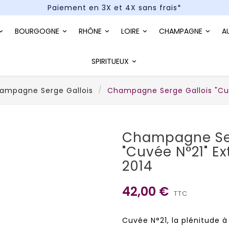
Paiement en 3X et 4X sans frais*
Un kit cocktail à gagner : tentez votre chance !
BOURGOGNE
RHÔNE
LOIRE
CHAMPAGNE
A
Paiement en 3X et 4X sans frais*
SPIRITUEUX
ampagne Serge Gallois
Champagne Serge Gallois "Cuv
Champagne Ser
"Cuvée N°21" Ex
2014
42,00 €
TTC
Cuvée N°21, la plénitude à