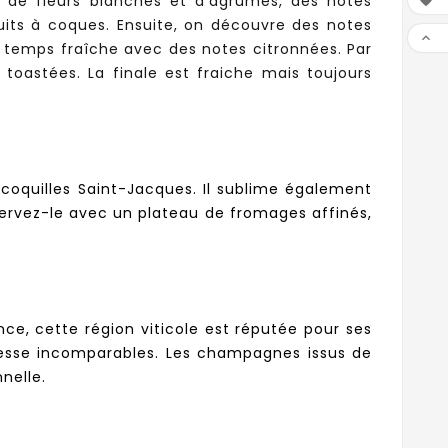
s de fleurs blanches et d’agrumes, des notes

uits à coques. Ensuite, on découvre des notes

 temps fraîche avec des notes citronnées. Par
toastées. La finale est fraiche mais toujours
coquilles Saint-Jacques. Il sublime également
 servez-le avec un plateau de fromages affinés,
ce, cette région viticole est réputée pour ses
inesse incomparables. Les champagnes issus de
nelle.