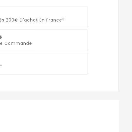
Dès 200€ D'achat En France*
é
que Commande
*