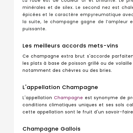
La robe est de couleur or et brillante. Le 
minérales et de silex. Le second nez est cha
épicées et le caractère empyreumatique avec 
la suite, le champagne gagne de l’ampleur et
puissante.
Les meilleurs accords mets-vins
Ce champagne extra brut s'accorde parfaiteme
les plats à base de poisson grillé ou de volai
notamment des chèvres ou des bries.
L'appellation Champagne
L'appellation
Champagne
est synonyme de pres
conditions climatiques uniques et ses sols c
cette appellation sont le fruit d'un savoir-fair
Champagne Gallois