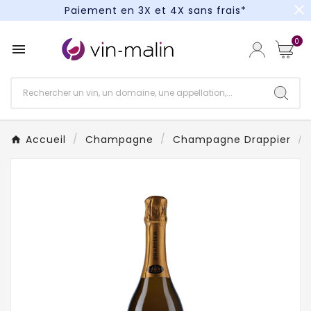
close
Paiement en 3X et 4X sans frais*
Un kit cocktail à gagner : tentez votre chance !
0

Paiement en 3X et 4X sans frais*
Accueil
Champagne
Champagne Drappier