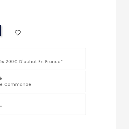
Dès 200€ D'achat En France*
é
que Commande
*