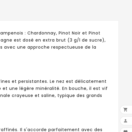
mpenois : Chardonnay, Pinot Noir et Pinot
pagne est dosé en extra brut (3 g/l de sucre),
 fûts avec une approche respectueuse de la
fines et persistantes. Le nez est délicatement
t une légère minéralité. En bouche, il est vif
inale crayeuse et saline, typique des grands


raffinés. Il s'accorde parfaitement avec des