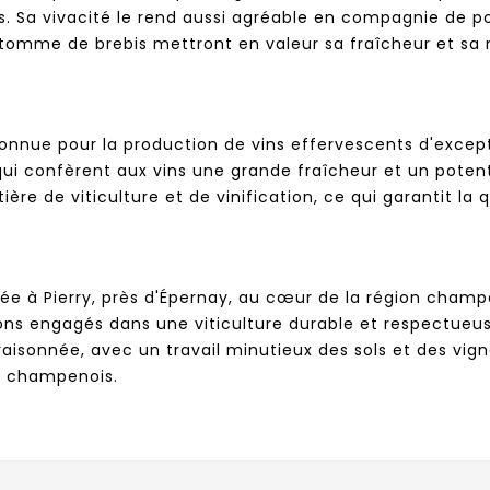
s. Sa vivacité le rend aussi agréable en compagnie de poi
omme de brebis mettront en valeur sa fraîcheur et sa m
ue pour la production de vins effervescents d'exceptio
 qui confèrent aux vins une grande fraîcheur et un poten
ière de viticulture et de vinification, ce qui garantit la
ée à Pierry, près d'Épernay, au cœur de la région champe
ons engagés dans une viticulture durable et respectueu
e raisonnée, avec un travail minutieux des sols et des v
rs champenois.