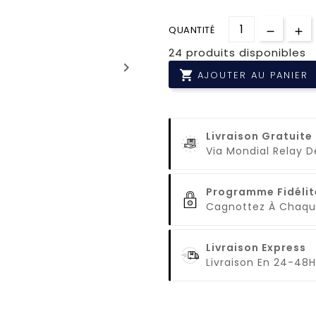
QUANTITÉ
24 produits disponibles
keyboard_arrow_right

AJOUTER AU PANIER
Livraison Gratuite
Via Mondial Relay 
Programme Fidélit
Cagnottez À Cha
Livraison Express
Livraison En 24-48H