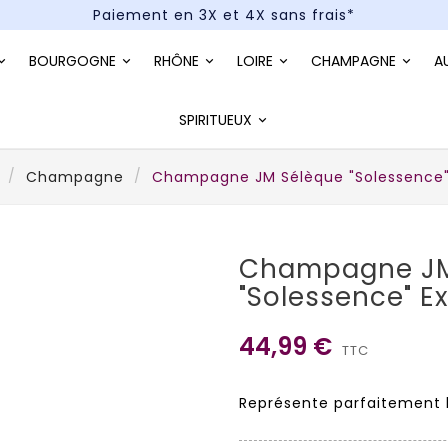
Paiement en 3X et 4X sans frais*
Un kit cocktail à gagner : tentez votre chance !
BOURGOGNE
RHÔNE
LOIRE
CHAMPAGNE
A
Paiement en 3X et 4X sans frais*
SPIRITUEUX
Champagne
Champagne JM Sélèque "Solessence" 
Champagne JM
"Solessence" Ex
44,99 €
TTC
Représente parfaitement l