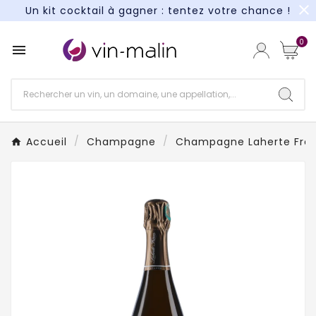
close
Un kit cocktail à gagner : tentez votre chance !
Paiement en 3X et 4X sans frais*
0

Un kit cocktail à gagner : tentez votre chance !
Paiement en 3X et 4X sans frais*
Accueil
Champagne
Champagne Laherte Frèr