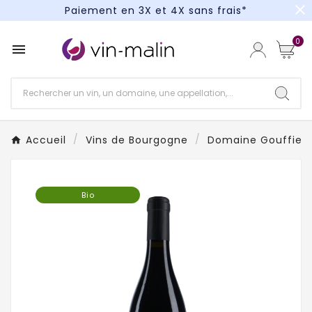
close
Paiement en 3X et 4X sans frais*
Un kit cocktail à gagner : tentez votre chance !
0

Paiement en 3X et 4X sans frais*
Accueil
Vins de Bourgogne
Domaine Gouffier
Bio