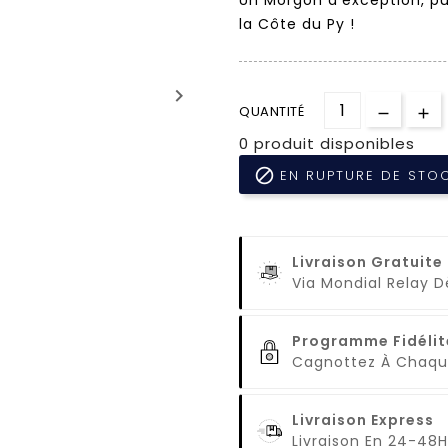
la Côte du Py !
keyboard_arrow_right
QUANTITÉ
0 produit disponibles

EN RUPTURE DE STO
Livraison Gratuite
Via Mondial Relay 
Programme Fidélit
Cagnottez À Cha
Livraison Express
Livraison En 24-48H