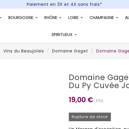
Paiement en 3X et 4X sans frais*
Un kit cocktail à gagner : tentez votre chance !
BOURGOGNE
RHÔNE
LOIRE
CHAMPAGNE
A
Paiement en 3X et 4X sans frais*
SPIRITUEUX
Vins du Beaujolais
Domaine Gaget
Domaine Gage
Domaine Gage
Du Py Cuvée J
19,00 €
TTC
Rupture de stock
Un Morgon d’exception, pui