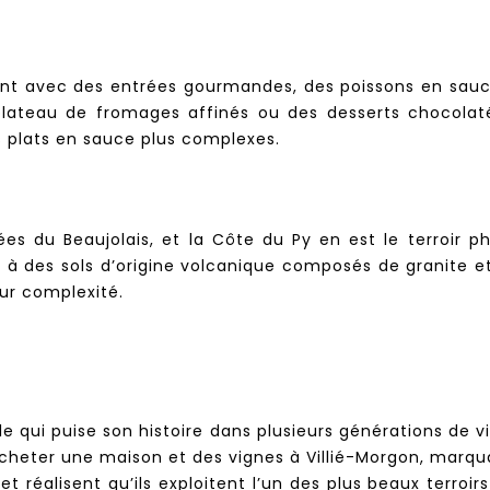
t avec des entrées gourmandes, des poissons en sauce, a
eau de fromages affinés ou des desserts chocolatés.
 plats en sauce plus complexes.
ées du Beaujolais, et la Côte du Py en est le terroir 
âce à des sols d’origine volcanique composés de granite 
ur complexité.
e qui puise son histoire dans plusieurs générations de 
cheter une maison et des vignes à Villié-Morgon, marquan
et réalisent qu’ils exploitent l’un des plus beaux terroirs 