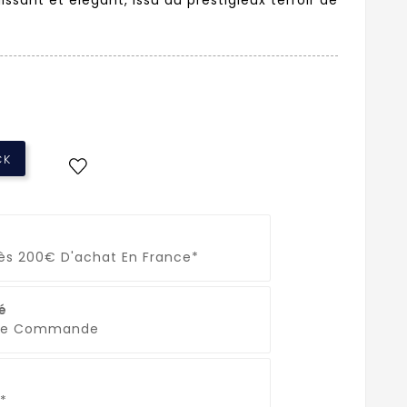
CK
Dès 200€ D'achat En France*
é
que Commande
*