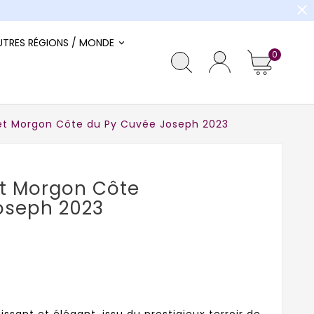
close
UTRES RÉGIONS / MONDE
0
t Morgon Côte du Py Cuvée Joseph 2023
t Morgon Côte
oseph 2023
ssant et élégant, issu du prestigieux terroir de