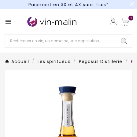
close
Paiement en 3X et 4X sans frais*
Un kit cocktail à gagner : tentez votre chance !
0

Paiement en 3X et 4X sans frais*
Accueil
Les spiritueux
Pegasus Distillerie
Pe