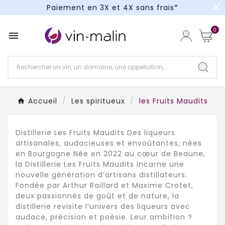
close
Paiement en 3X et 4X sans frais*
Un kit cocktail à gagner : tentez votre chance !
0

Paiement en 3X et 4X sans frais*
Accueil
Les spiritueux
les Fruits Maudits
Distillerie Les Fruits Maudits Des liqueurs
artisanales, audacieuses et envoûtantes, nées
en Bourgogne Née en 2022 au cœur de Beaune,
la Distillerie Les Fruits Maudits incarne une
nouvelle génération d’artisans distillateurs.
Fondée par Arthur Raillard et Maxime Crotet,
deux passionnés de goût et de nature, la
distillerie revisite l’univers des liqueurs avec
audace, précision et poésie. Leur ambition ?