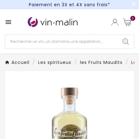
close
Paiement en 3X et 4X sans frais*
Un kit cocktail à gagner : tentez votre chance !
0

Paiement en 3X et 4X sans frais*
Accueil
Les spiritueux
les Fruits Maudits
Les