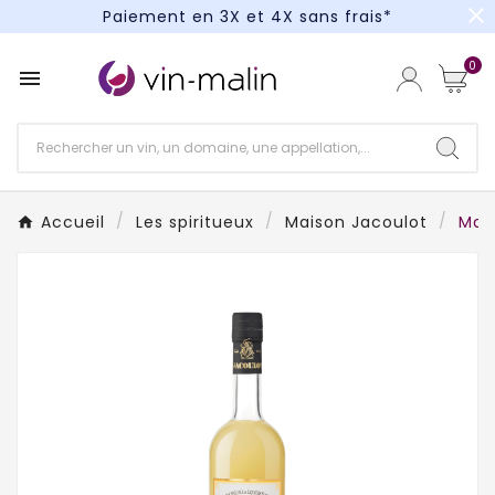
close
Paiement en 3X et 4X sans frais*
Un kit cocktail à gagner : tentez votre chance !
0

Paiement en 3X et 4X sans frais*
Accueil
Les spiritueux
Maison Jacoulot
Mais