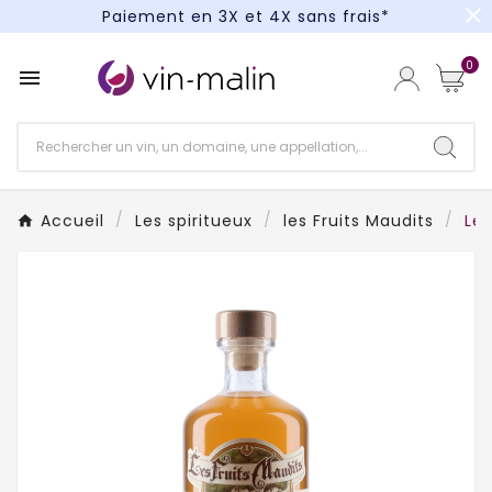
close
Paiement en 3X et 4X sans frais*
Un kit cocktail à gagner : tentez votre chance !
0

Paiement en 3X et 4X sans frais*
Accueil
Les spiritueux
les Fruits Maudits
Les