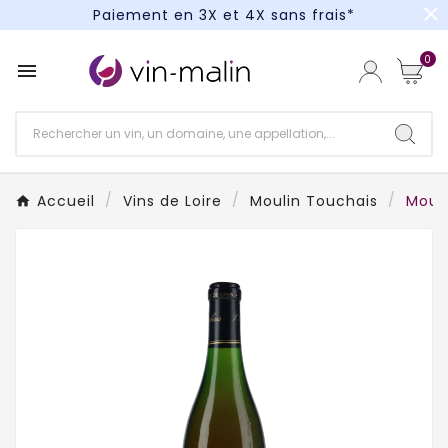
close
Paiement en 3X et 4X sans frais*
Un kit cocktail à gagner : tentez votre chance !
0

Paiement en 3X et 4X sans frais*
Accueil
Vins de Loire
Moulin Touchais
Moul