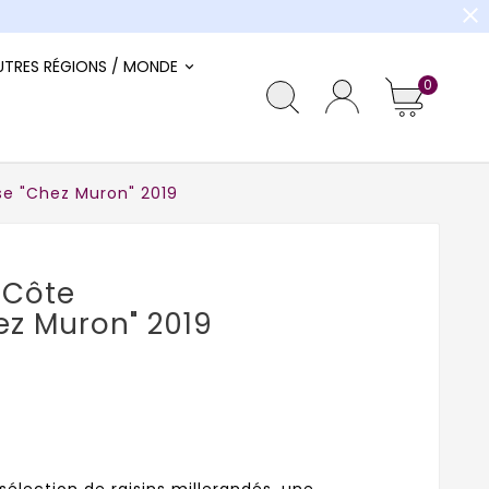
close
UTRES RÉGIONS / MONDE
0
e "Chez Muron" 2019
 Côte
ez Muron" 2019
sélection de raisins millerandés, une