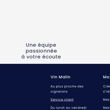
Une équipe
passionnée
à votre écoute
Vin Malin
Mo
Au plus proche des
Cré
vignerons
s'id
Service client
Mes
Du lundi au vendredi
Mes