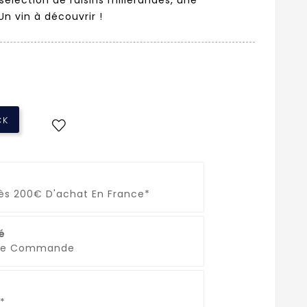
Un vin à découvrir !
CK
Dès 200€ D'achat En France*
é
que Commande
*