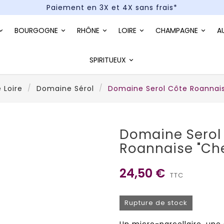
Paiement en 3X et 4X sans frais*
Un kit cocktail à gagner : tentez votre chance !
BOURGOGNE
RHÔNE
LOIRE
CHAMPAGNE
A
Paiement en 3X et 4X sans frais*
SPIRITUEUX
 Loire
Domaine Sérol
Domaine Serol Côte Roannais
Domaine Serol
Roannaise "Ch
24,50 €
TTC
Rupture de stock
Un micro-parcellaire, une 