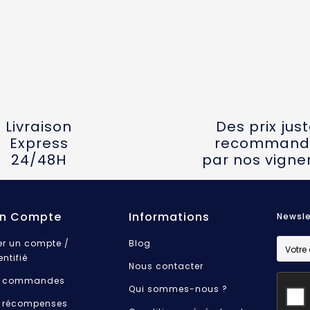
Livraison
Des prix jus
Express
recommand
24/48H
par nos vigne
n Compte
Informations
Newsle
er un compte /
Blog
entifié
Nous contacter
 commandes
Qui sommes-nous ?
 récompenses