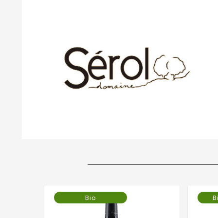
Bio
B