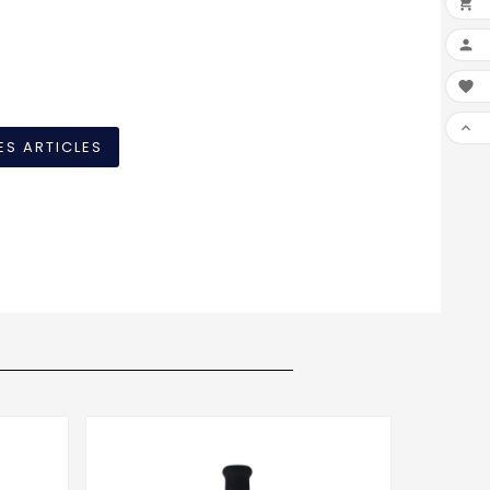




ES ARTICLES