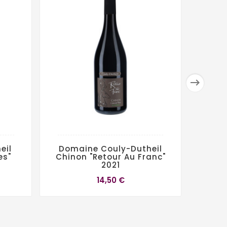

eil
Domaine Couly-Dutheil
Doma
es"
Chinon "Retour Au Franc"
Chi
2021
14,50 €