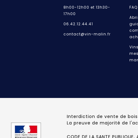
8h00-12h00 et 13h30-
FAQ
17h00
Abri
06.42.12.44.41
gui
com
contact@vin-malin.fr
ach
Vin
mes
mar
Interdiction de vente de boi
La preuve de majorité de l'a
CODE DE LA SANTE PUBLIQUE, AR