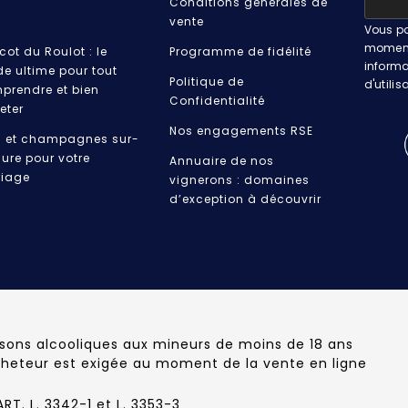
Conditions générales de
vente
Vous po
moment.
cot du Roulot : le
Programme de fidélité
informa
de ultime pour tout
Politique de
d'utilis
prendre et bien
Confidentialité
eter
Nos engagements RSE
s et champagnes sur-
ure pour votre
Annuaire de nos
iage
vignerons : domaines
d’exception à découvrir
ssons alcooliques aux mineurs de moins de 18 ans
cheteur est exigée au moment de la vente en ligne
T. L. 3342-1 et L. 3353-3