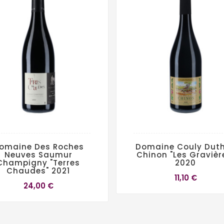
omaine Des Roches
Domaine Couly Duth
Neuves Saumur
Chinon "Les Gravièr
Champigny "Terres
2020
Chaudes" 2021
11,10 €
24,00 €