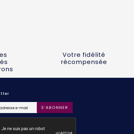
tes
Votre fidélité
és
récompensée
rons
tter
S’ABONNER