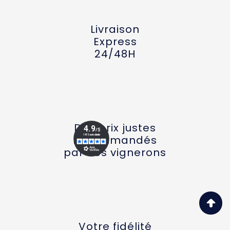
Livraison
Express
24/48H
Des prix justes
recommandés
par nos vignerons
Votre fidélité