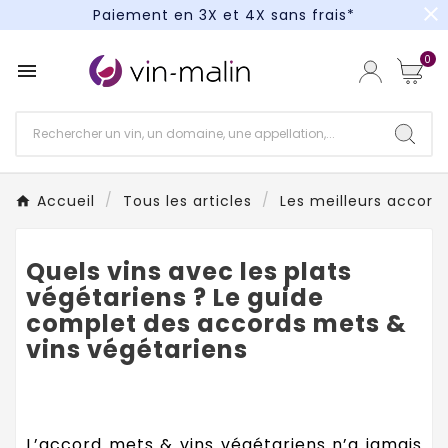
close
Un kit cocktail à gagner : tentez votre chance !
Paiement en 3X et 4X sans frais*
0

Accueil
Tous les articles
Les meilleurs accords
Quels vins avec les plats
végétariens ? Le guide
complet des accords mets &
vins végétariens
L’accord mets & vins végétariens n’a jamais