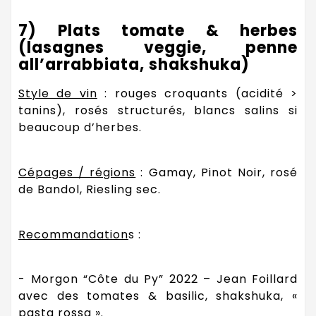
7) Plats tomate & herbes
(lasagnes veggie, penne
all’arrabbiata, shakshuka)
Style de vin
: rouges croquants (acidité >
tanins), rosés structurés, blancs salins si
beaucoup d’herbes.
Cépages / régions
: Gamay, Pinot Noir, rosé
de Bandol, Riesling sec.
Recommandation
s :
- Morgon “Côte du Py” 2022 – Jean Foillard
avec des tomates & basilic, shakshuka, «
pasta rossa ».