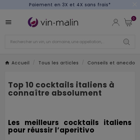
close
Un kit cocktail à gagner : tentez votre chance !
Paiement en 3X et 4X sans frais*
0

Accueil
Tous les articles
Conseils et anecdotes
Top 10 cocktails italiens à
connaître absolument
Les meilleurs cocktails italiens
pour réussir l’aperitivo