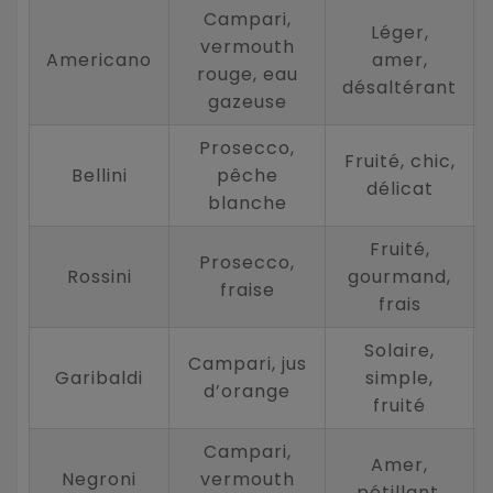
Campari,
Léger,
vermouth
Americano
amer,
rouge, eau
désaltérant
gazeuse
Prosecco,
Fruité, chic,
Bellini
pêche
délicat
blanche
Fruité,
Prosecco,
Rossini
gourmand,
fraise
frais
Solaire,
Campari, jus
Garibaldi
simple,
d’orange
fruité
Campari,
Amer,
Negroni
vermouth
pétillant,