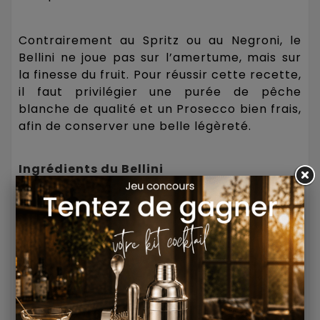
Contrairement au Spritz ou au Negroni, le
Bellini ne joue pas sur l’amertume, mais sur
la finesse du fruit. Pour réussir cette recette,
il faut privilégier une purée de pêche
blanche de qualité et un Prosecco bien frais,
afin de conserver une belle légèreté.
Ingrédients du Bellini
- 100 ml de Prosecco bien frais
- 50 ml de purée de pêche blanche
- Quelques gouttes de jus de citron,
facultatif
Recette du Bellini
- Étape 1 : Verser la purée de pêche blanche