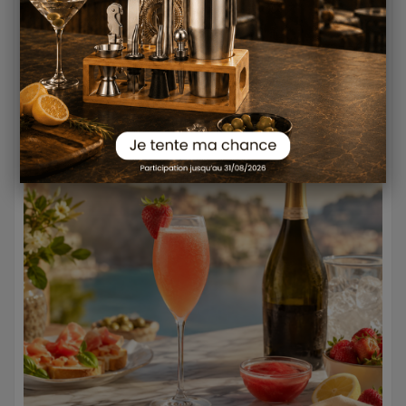
dans une flûte bien fraîche.
- Étape 2 : Ajouter doucement le Prosecco.
- Étape 3 : Mélanger très délicatement.
- Étape 4 : Servir immédiatement.
5. Le Rossini : le cocktail italien à
la fraise