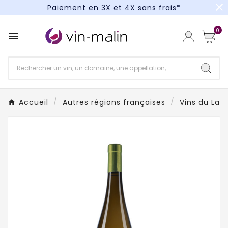
close
Paiement en 3X et 4X sans frais*
Un kit cocktail à gagner : tentez votre chance !
0

Paiement en 3X et 4X sans frais*
Accueil
Autres régions françaises
Vins du Lan