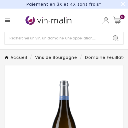
close
Paiement en 3X et 4X sans frais*
Un kit cocktail à gagner : tentez votre chance !
0

Paiement en 3X et 4X sans frais*
Accueil
Vins de Bourgogne
Domaine Feuillat-Ju