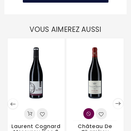
VOUS AIMEREZ AUSSI


Laurent Cognard
Château De