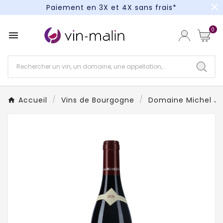
close
Paiement en 3X et 4X sans frais*
Un kit cocktail à gagner : tentez votre chance !
0

Paiement en 3X et 4X sans frais*
Accueil
Vins de Bourgogne
Domaine Michel Jui