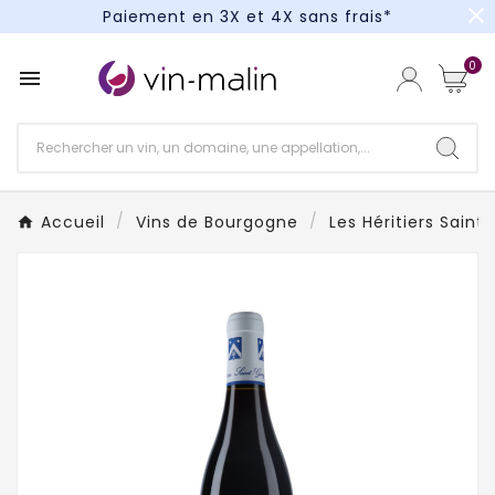
close
Paiement en 3X et 4X sans frais*
Un kit cocktail à gagner : tentez votre chance !
0

Paiement en 3X et 4X sans frais*
Accueil
Vins de Bourgogne
Les Héritiers Saint