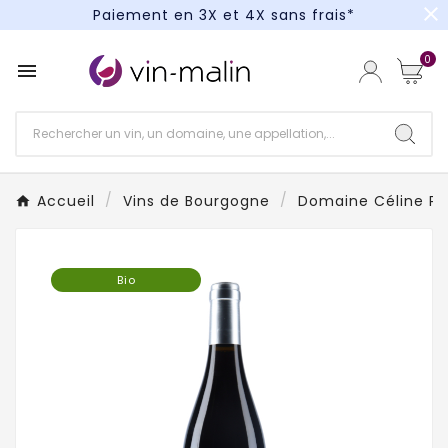
close
Paiement en 3X et 4X sans frais*
Un kit cocktail à gagner : tentez votre chance !
0

Paiement en 3X et 4X sans frais*
Accueil
Vins de Bourgogne
Domaine Céline Pe
Bio