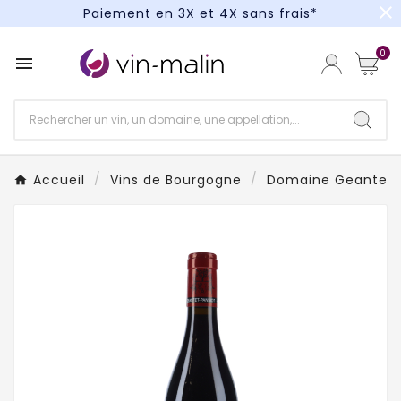
close
Paiement en 3X et 4X sans frais*
Un kit cocktail à gagner : tentez votre chance !
0

Paiement en 3X et 4X sans frais*
Accueil
Vins de Bourgogne
Domaine Geantet-