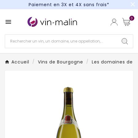
close
Paiement en 3X et 4X sans frais*
Un kit cocktail à gagner : tentez votre chance !
0

Paiement en 3X et 4X sans frais*
Accueil
Vins de Bourgogne
Les domaines de 