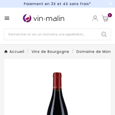
close
Paiement en 3X et 4X sans frais*
Un kit cocktail à gagner : tentez votre chance !
0

Paiement en 3X et 4X sans frais*
Accueil
Vins de Bourgogne
Domaine de Montil