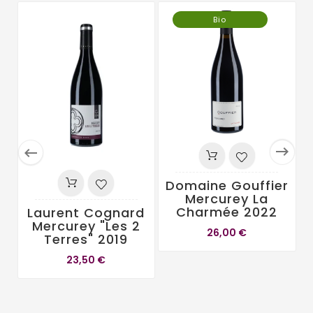
Bio


Domaine Gouffier
Mercurey La
Charmée 2022
Laurent Cognard
R
Mercurey "Les 2
F
26,00 €
Terres" 2019
23,50 €