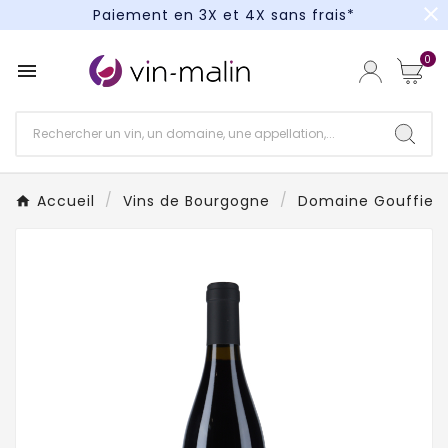
close
Paiement en 3X et 4X sans frais*
Un kit cocktail à gagner : tentez votre chance !
0

Paiement en 3X et 4X sans frais*
Accueil
Vins de Bourgogne
Domaine Gouffier