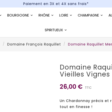
Paiement en 3X et 4X sans frais*
Un kit cocktail à gagner : tentez votre chance !
BOURGOGNE
RHÔNE
LOIRE
CHAMPAGNE
A
Paiement en 3X et 4X sans frais*
SPIRITUEUX
e
Domaine François Raquillet
Domaine Raquillet Mer
Domaine Raqui
Vieilles Vignes
26,00 €
TTC
Un Chardonnay précis et r
tout en finesse !