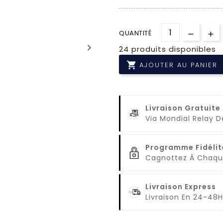
QUANTITÉ
keyboard_arrow_right
24 produits disponibles

AJOUTER AU PANIER
Livraison Gratuite
Via Mondial Relay 
Programme Fidélit
Cagnottez À Cha
Livraison Express
Livraison En 24-48H