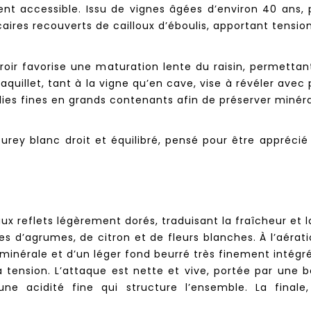
ent accessible. Issu de vignes âgées d’environ 40 ans, 
ires recouverts de cailloux d’éboulis, apportant tension
rroir favorise une maturation lente du raisin, permetta
uillet, tant à la vigne qu’en cave, vise à révéler avec 
 lies fines en grands contenants afin de préserver minéra
rey blanc droit et équilibré, pensé pour être apprécié 
aux reflets légèrement dorés, traduisant la fraîcheur et l
s d’agrumes, de citron et de fleurs blanches. À l’aérat
inérale et d’un léger fond beurré très finement intégré
a tension. L’attaque est nette et vive, portée par une 
e acidité fine qui structure l’ensemble. La finale,