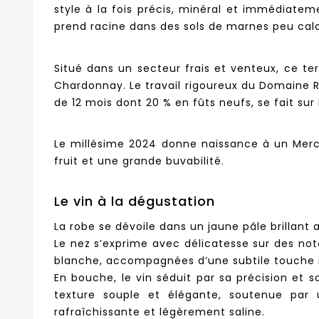
style à la fois précis, minéral et immédiatem
prend racine dans des sols de marnes peu calca
Situé dans un secteur frais et venteux, ce te
Chardonnay. Le travail rigoureux du Domaine Raq
de 12 mois dont 20 % en fûts neufs, se fait sur
Le millésime 2024 donne naissance à un Mercu
fruit et une grande buvabilité.
Le vin à la dégustation
La robe se dévoile dans un jaune pâle brillant 
Le nez s’exprime avec délicatesse sur des note
blanche, accompagnées d’une subtile touche m
En bouche, le vin séduit par sa précision et s
texture souple et élégante, soutenue par un
rafraîchissante et légèrement saline.