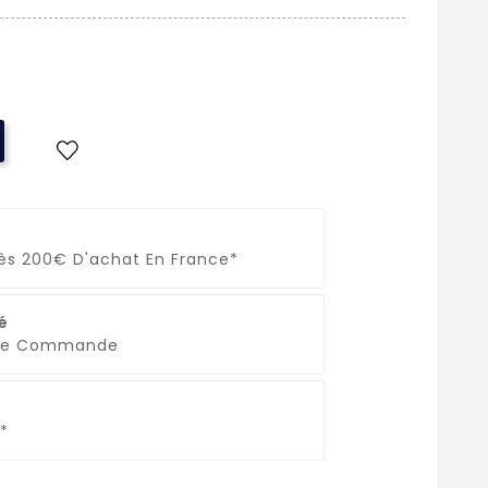
Dès 200€ D'achat En France*
é
que Commande
*