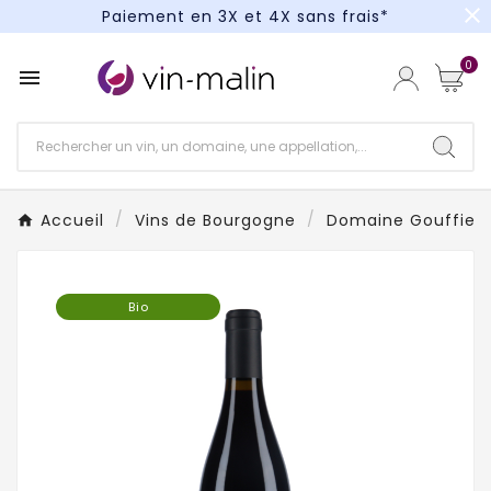
close
Paiement en 3X et 4X sans frais*
Un kit cocktail à gagner : tentez votre chance !
0

Paiement en 3X et 4X sans frais*
Accueil
Vins de Bourgogne
Domaine Gouffier
Bio