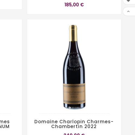

185,00 €

mes
Domaine Charlopin Charmes-
GNUM
Chambertin 2022