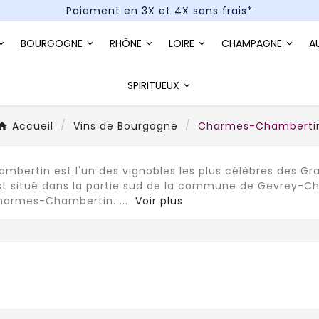
Paiement en 3X et 4X sans frais*
Un kit cocktail à gagner : tentez votre chance !
BOURGOGNE
RHÔNE
LOIRE
CHAMPAGNE
A
Paiement en 3X et 4X sans frais*
SPIRITUEUX
Accueil
Vins de Bourgogne
Charmes-Chamberti
bertin est l'un des vignobles les plus célèbres des Gra
est situé dans la partie sud de la commune de Gevrey-Ch
 Charmes-Chambertin.
...
Voir plus