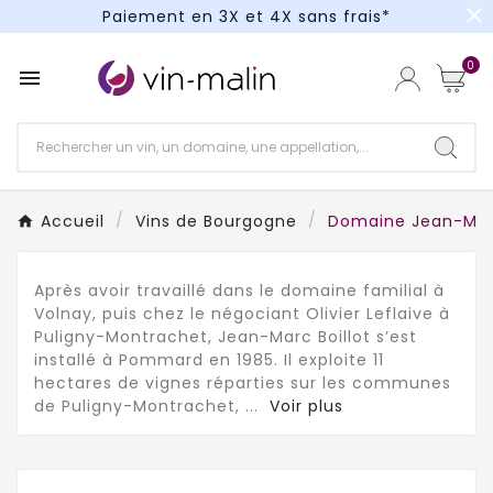
close
Paiement en 3X et 4X sans frais*
Un kit cocktail à gagner : tentez votre chance !
0

Paiement en 3X et 4X sans frais*
Accueil
Vins de Bourgogne
Domaine Jean-Marc
Après avoir travaillé dans le domaine familial à
Volnay, puis chez le négociant Olivier Leflaive à
Puligny-Montrachet, Jean-Marc Boillot s’est
installé à Pommard en 1985. Il exploite 11
hectares de vignes réparties sur les communes
de Puligny-Montrachet,
...
Voir plus