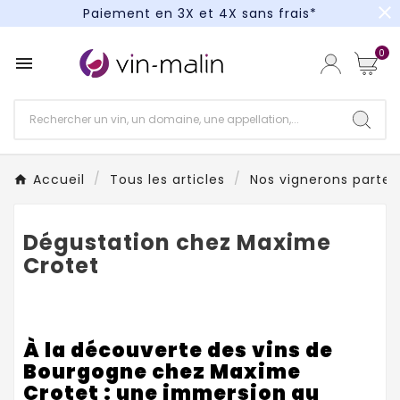
close
Paiement en 3X et 4X sans frais*
Un kit cocktail à gagner : tentez votre chance !
0

Paiement en 3X et 4X sans frais*
Accueil
Tous les articles
Nos vignerons partena
Dégustation chez Maxime
Crotet
À la découverte des vins de
Bourgogne chez Maxime
Crotet : une immersion au