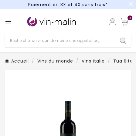
close
Paiement en 3X et 4X sans frais*
Un kit cocktail à gagner : tentez votre chance !
0

Paiement en 3X et 4X sans frais*
Accueil
Vins du monde
Vins Italie
Tua Rita