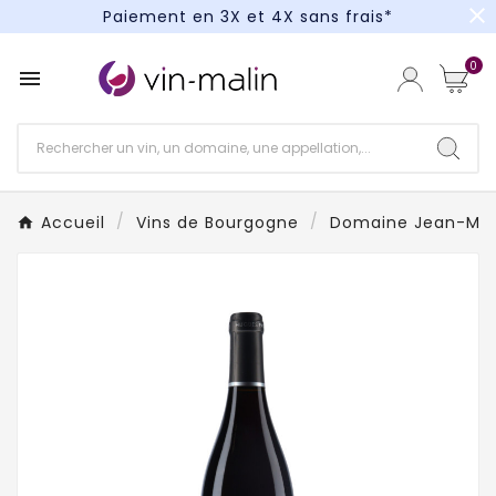
close
Paiement en 3X et 4X sans frais*
Un kit cocktail à gagner : tentez votre chance !
0

Paiement en 3X et 4X sans frais*
Accueil
Vins de Bourgogne
Domaine Jean-Mar