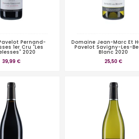
Pavelot Pernand-
Domaine Jean-Marc Et 
sses 1er Cru "Les
Pavelot Savigny-Les-B
elesses" 2020
Blanc 2020
39,99 €
25,50 €