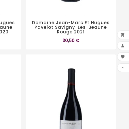
Hugues
Domaine Jean-Marc Et Hugues
eaune
Pavelot Savigny-Les-Beaune
2020
Rouge 2021

30,50 €


