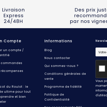
Livraison
Des prix jus
Express
recommand
24/48H
par nos vigne
n Compte
Informations
Newsle
er un compte /
Blog
entifié
Nous contacter
 commandes
Qui sommes-nous ?
 récompenses
Conditions générales de
vente
Vous po
moment.
cot du Roulot : le
Programme de fidélité
informa
de ultime pour tout
Politique de
d'utilis
prendre et bien
Confidentialité
eter