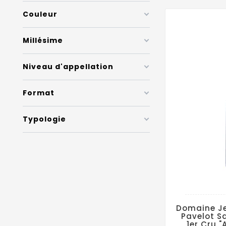
Couleur
Millésime
Niveau d'appellation
Format
Typologie
Domaine J
Pavelot S
1er Cru 