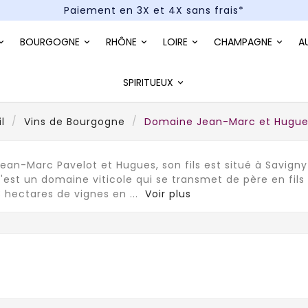
Paiement en 3X et 4X sans frais*
Un kit cocktail à gagner : tentez votre chance !
BOURGOGNE
RHÔNE
LOIRE
CHAMPAGNE
A
Paiement en 3X et 4X sans frais*
SPIRITUEUX
l
Vins de Bourgogne
Domaine Jean-Marc et Hugue
ean-Marc Pavelot et Hugues, son fils est situé à Savig
est un domaine viticole qui se transmet de père en fils 
13 hectares de vignes en
...
Voir plus