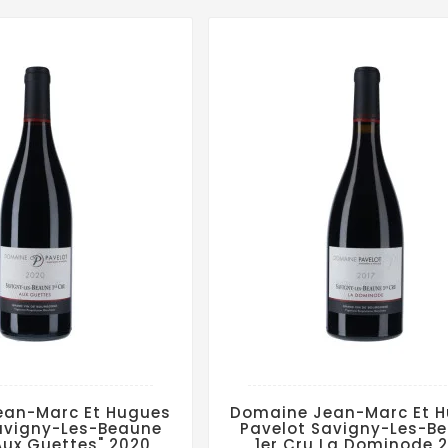
ean-Marc Et Hugues
Domaine Jean-Marc Et 
avigny-Les-Beaune
Pavelot Savigny-Les-B
"Aux Guettes" 2020
1er Cru La Dominode 2