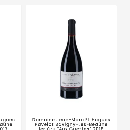
Hugues
Domaine Jean-Marc Et Hugues
eaune
Pavelot Savigny-Les-Beaune
017
1er Cru "Aux Guettes" 2018