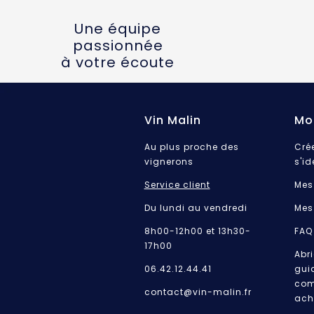
Une équipe
passionnée
à votre écoute
Vin Malin
Mo
Au plus proche des
Cré
vignerons
s'id
Service client
Mes
Du lundi au vendredi
Mes
8h00-12h00 et 13h30-
FAQ
17h00
Abri
06.42.12.44.41
gui
com
contact@vin-malin.fr
ach