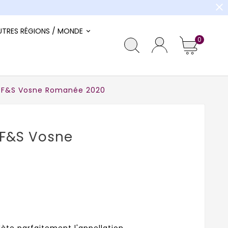
close
UTRES RÉGIONS / MONDE
0
 F&S Vosne Romanée 2020
F&S Vosne
lète parfaitement l'appellation