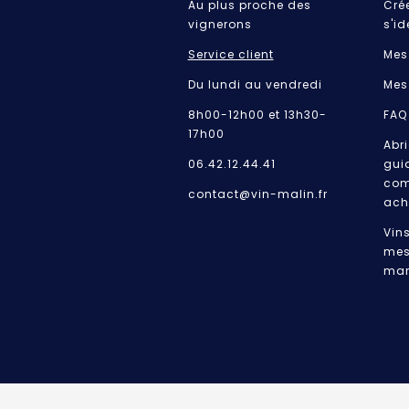
Au plus proche des
Cré
vignerons
s'id
Service client
Mes
Du lundi au vendredi
Mes
8h00-12h00 et 13h30-
FAQ
17h00
Abri
06.42.12.44.41
gui
com
contact@vin-malin.fr
ach
Vin
mes
mar