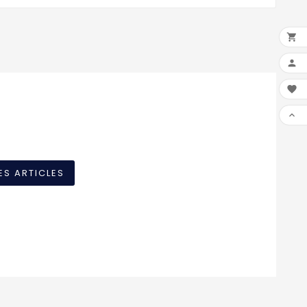




ES ARTICLES