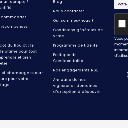
er un compte /
Blog
entifié
Nous contacter
 commandes
Qui sommes-nous ?
 récompenses
Conditions générales de
vente
Vous po
moment.
cot du Roulot : le
Programme de fidélité
informa
de ultime pour tout
Politique de
d'utilis
prendre et bien
Confidentialité
eter
Nos engagements RSE
s et champagnes sur-
ure pour votre
Annuaire de nos
iage
vignerons : domaines
d’exception à découvrir