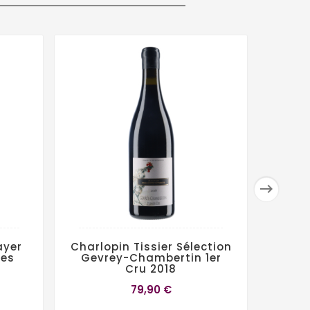

ayer
Charlopin Tissier Sélection
ges
Gevrey-Chambertin 1er
Cru 2018
Bouch
79,90 €
Ro