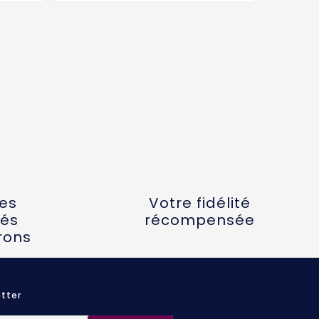
tes
Votre fidélité
és
récompensée
rons
tter