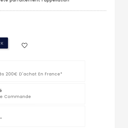
CK
Dès 200€ D'achat En France*
é
que Commande
*