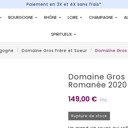
Paiement en 3X et 4X sans frais*
Un kit cocktail à gagner : tentez votre chance !
BOURGOGNE
RHÔNE
LOIRE
CHAMPAGNE
A
Paiement en 3X et 4X sans frais*
SPIRITUEUX
rgogne
Domaine Gros Frère et Soeur
Domaine Gros
Domaine Gros 
Romanée 2020
149,00 €
TTC
Rupture de stock
Un grand vin rouge qui ref