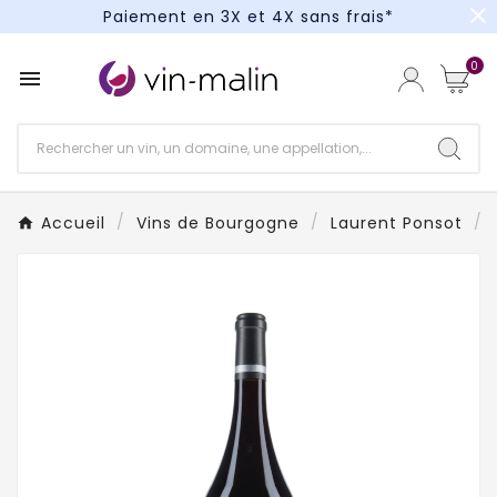
close
Paiement en 3X et 4X sans frais*
Un kit cocktail à gagner : tentez votre chance !
0

Paiement en 3X et 4X sans frais*
Accueil
Vins de Bourgogne
Laurent Ponsot