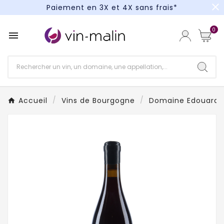
close
Paiement en 3X et 4X sans frais*
Un kit cocktail à gagner : tentez votre chance !
0

Paiement en 3X et 4X sans frais*
Accueil
Vins de Bourgogne
Domaine Edouard 