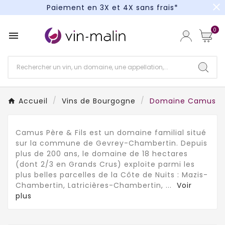
close
Paiement en 3X et 4X sans frais*
Un kit cocktail à gagner : tentez votre chance !
0

Paiement en 3X et 4X sans frais*
Accueil
Vins de Bourgogne
Domaine Camus Pèr
Camus Père & Fils est un domaine familial situé
sur la commune de Gevrey-Chambertin. Depuis
plus de 200 ans, le domaine de 18 hectares
(dont 2/3 en Grands Crus) exploite parmi les
plus belles parcelles de la Côte de Nuits : Mazis-
Chambertin, Latricières-Chambertin,
...
Voir
plus