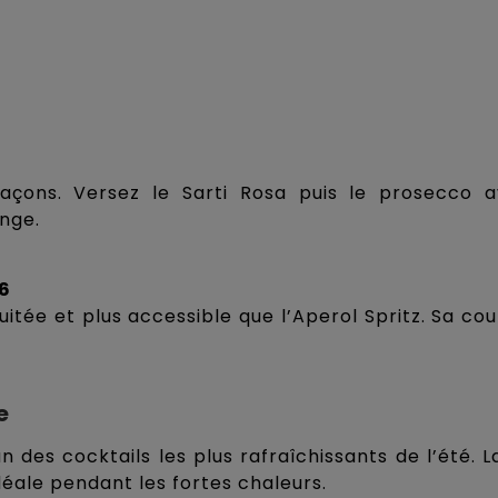
çons. Versez le Sarti Rosa puis le prosecco av
nge.
26
fruitée et plus accessible que l’Aperol Spritz. Sa co
e
’un des cocktails les plus rafraîchissants de l’été.
déale pendant les fortes chaleurs.