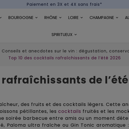
Paiement en 3X et 4X sans frais*
Un kit cocktail à gagner : tentez votre chance !
BOURGOGNE
RHÔNE
LOIRE
CHAMPAGNE
A
Paiement en 3X et 4X sans frais*
SPIRITUEUX
Conseils et anecdotes sur le vin : dégustation, conserva
Top 10 des cocktails rafraîchissants de l’été 2026
 rafraîchissants de l’ét
raîcheur, des fruits et des cocktails légers. Cette 
oissons pétillantes, les
cocktails
fruités et les moc
une soirée barbecue entre amis ou un moment déten
sité, Paloma ultra fraîche ou Gin Tonic aromatique :