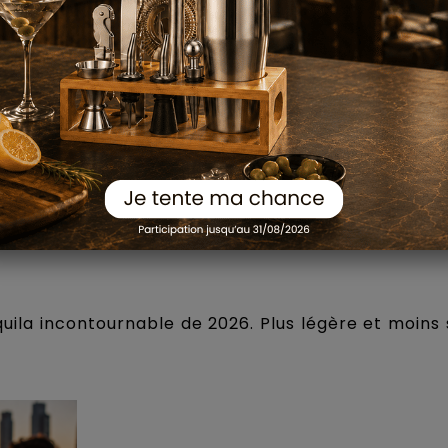
e sucre puis ajoutez la pastèque mixée, le rhum 
ila incontournable de 2026. Plus légère et moins s