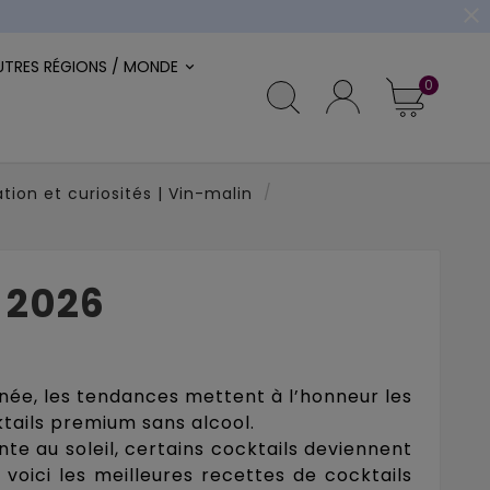
close
UTRES RÉGIONS / MONDE
0
tion et curiosités | Vin-malin
é 2026
année, les tendances mettent à l’honneur les
ktails premium sans alcool.
te au soleil, certains cocktails deviennent
 voici les meilleures recettes de cocktails