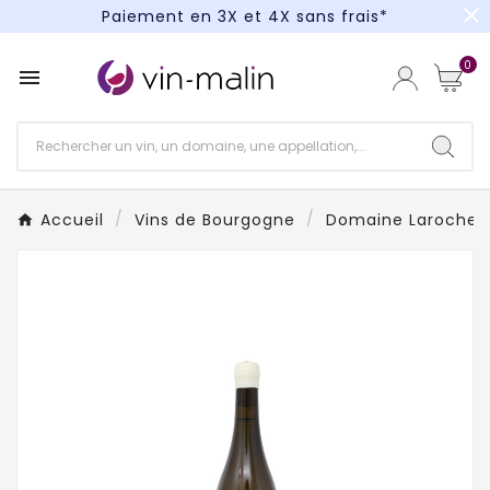
close
Paiement en 3X et 4X sans frais*
Un kit cocktail à gagner : tentez votre chance !
0

Paiement en 3X et 4X sans frais*
Accueil
Vins de Bourgogne
Domaine Laroche